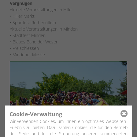
Vergnügen
Aktuelle Veranstaltungen in Hille
• Hiller Markt
• Sportfest Rothenuffeln
Aktuelle Veranstaltungen in Minden
• Stadtfest Minden
• Blaues Band der Weser
• Freischiessen
• Mindener Messe
Cookie-Verwaltung
Wir verwenden Cookies, um Ihnen ein optimales Webseiten-
Erlebnis zu bieten. Dazu zählen Cookies, die für den Betrieb
der Seite und für die Steuerung unserer kommerziellen