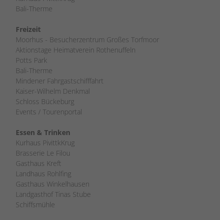
Bali-Therme
Freizeit
Moorhus - Besucherzentrum Großes Torfmoor
Aktionstage Heimatverein Rothenuffeln
Potts Park
Bali-Therme
Mindener Fahrgastschifffahrt
Kaiser-Wilhelm Denkmal
Schloss Bückeburg
Events / Tourenportal
Essen & Trinken
Kurhaus PivittkKrug
Brasserie Le Filou
Gasthaus Kreft
Landhaus Rohlfing
Gasthaus Winkelhausen
Landgasthof Tinas Stube
Schiffsmühle