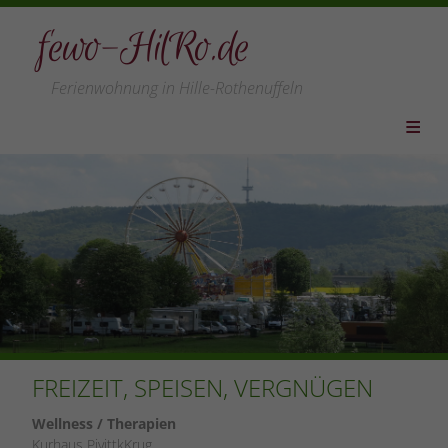
fewo-HilRo.de
Ferienwohnung in Hille-Rothenuffeln
HOME
WOHNUNG
PREISE
LEISTUNGEN
VERFÜGBARKEIT
LAGE/REGION
LINKS
FREIZEIT, SPEISEN, VERGNÜGEN
ANFAHRT
Wellness / Therapien
KONTAKT
Kurhaus PivittkKrug