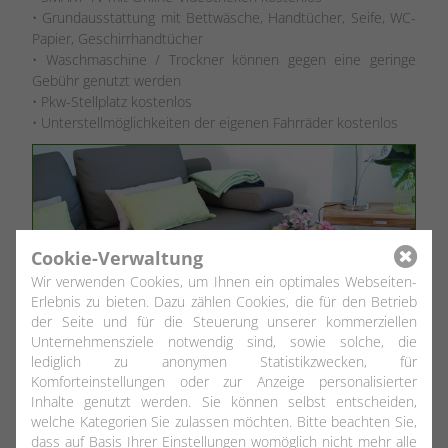
• Grundausstattung mit Bettwäsche, Handtücher, Seife, WC-
Papier, Geschirrhandtücher
• Waschmaschine / Trockner können gegen eine geringe
Gebühr genutzt werden
• Pkw-Stellplatz kostenlos
• Unterstellmöglichkeiten der eigenen Fahrräder kostenlos
Cookie-Verwaltung
Wir verwenden Cookies, um Ihnen ein optimales Webseiten-
Erlebnis zu bieten. Dazu zählen Cookies, die für den Betrieb
der Seite und für die Steuerung unserer kommerziellen
Unternehmensziele notwendig sind, sowie solche, die
lediglich zu anonymen Statistikzwecken, für
Komforteinstellungen oder zur Anzeige personalisierter
Inhalte genutzt werden. Sie können selbst entscheiden,
welche Kategorien Sie zulassen möchten. Bitte beachten Sie,
dass auf Basis Ihrer Einstellungen womöglich nicht mehr alle