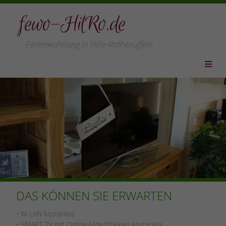
fewo-HilRo.de
Ferienwohnung in Hille-Rothenuffeln
HOME
WOHNUNG
PREISE
LEISTUNGEN
VERFÜGBARKEIT
LAGE/REGION
LINKS
DAS KÖNNEN SIE ERWARTEN
ANFAHRT
• W-LAN kostenlos
KONTAKT
• SMART-TV mit Online-Videotheken kostenlos