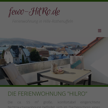
fewo-HilRo.de
Ferienwohnung in Hille-Rothenuffeln
HOME
WOHNUNG
PREISE
LEISTUNGEN
VERFÜGBARKEIT
LAGE/REGION
LINKS
DIE FERIENWOHNUNG "HILRO"
ANFAHRT
Die ca. 55 m² große, komfortabel eingerichtete
KONTAKT
Nichtraucherwohnung befindet sich im Dachgeschoss eines