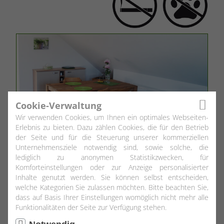
Cookie-Verwaltung
Wir verwenden Cookies, um Ihnen ein optimales Webseiten-
Erlebnis zu bieten. Dazu zählen Cookies, die für den Betrieb
der Seite und für die Steuerung unserer kommerziellen
Unternehmensziele notwendig sind, sowie solche, die
lediglich zu anonymen Statistikzwecken, für
Komforteinstellungen oder zur Anzeige personalisierter
Inhalte genutzt werden. Sie können selbst entscheiden,
welche Kategorien Sie zulassen möchten. Bitte beachten Sie,
dass auf Basis Ihrer Einstellungen womöglich nicht mehr alle
Funktionalitäten der Seite zur Verfügung stehen.